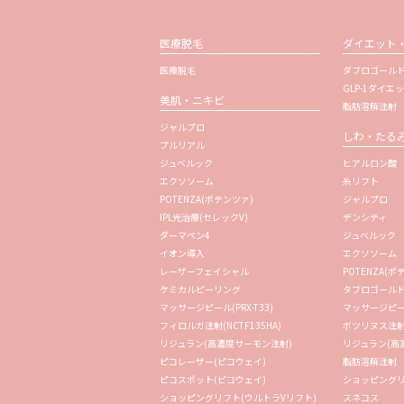
医療脱毛
ダイエット
医療脱毛
ダブロゴールド
GLP-1ダイエ
美肌・ニキビ
脂肪溶解注射
ジャルプロ
しわ・たる
プルリアル
ジュベルック
ヒアルロン酸
エクソソーム
糸リフト
POTENZA(ポテンツァ)
ジャルプロ
IPL光治療(セレックV)
デンシティ
ダーマペン4
ジュベルック
イオン導入
エクソソーム
レーザーフェイシャル
POTENZA(ポ
ケミカルピーリング
タブロゴールド(
マッサージピール(PRX-T33)
マッサージピール(
フィロルガ注射(NCTF135HA)
ボツリヌス注
リジュラン(高濃度サーモン注射)
リジュラン(高
ピコレーザー(ピコウェイ)
脂肪溶解注射
ピコスポット(ピコウェイ)
ショッピングリ
ショッピングリフト(ウルトラVリフト)
スネコス