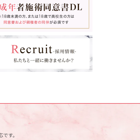
ウルトラセルQプラス
医療脱毛
GLP-1ダイエット
点滴・注射Bar
ゼオスキンヘルス
スネコス
血管外科外来(梅田院のみ)
応です。