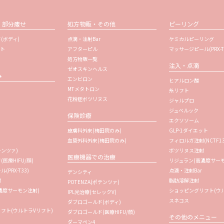
・部分痩せ
処方物販・その他
ピーリング
(ボディ)
点滴・注射Bar
ケミカルピーリング
ット
アフターピル
マッサージピール(PRX-T
処方物販一覧
注入・点滴
ゼオスキンヘルス
み
エンビロン
ヒアルロン酸
MTメタトロン
糸リフト
花粉症ボツリヌス
ジャルプロ
ジュベルック
保険診療
エクソソーム
皮膚科外来(梅田院のみ)
GLP-1ダイエット
血管外科外来(梅田院のみ)
フィロルガ注射
(NCTF1
テンツァ)
ボツリヌス注射
医療機器での治療
医療HIFU/顔)
リジュラン
(高濃度サー
PRX-T33)
点滴・注射Bar
デンシティ
射
脂肪溶解注射
POTENZA(ポテンツァ)
濃度サーモン注射)
ショッピングリフト(ウル
IPL光治療(セレックV)
スネコス
ダブロゴールド(ボディ)
フト(ウルトラVリフト)
ダブロゴールド(医療HIFU/顔)
その他のメニュー
ダーマペン4