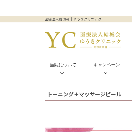
医療法人結城会｜ゆうきクリニック
当院について
キャンペーン
皮膚科外来(梅田院のみ)
ヒアルロン酸
梅田茶屋町院
トーニング＋マッサージピール
プルリアル
ダーマペン4