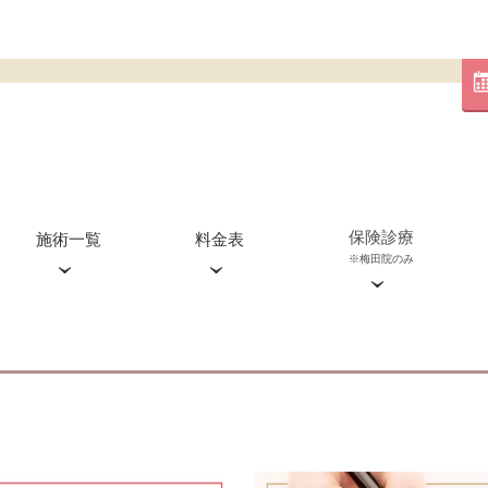
保険診療
施術一覧
料金表
※梅田院のみ
血管外科外来(梅田院のみ)
糸リフト
心斎橋院
ジャルプロ
渋谷院
ジュベルック
エクソソーム
ピコレーザー
ピコスポット