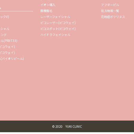
イオン導入
アフターピル
み
医療脱毛
処方物販一覧
ックV)
レーザーフェイシャル
花粉症ボツリヌス
ピコレーザー(ピコウェイ)
イシャル
ピコスポット(ピコウェイ)
リング
ハイドラフェイシャル
PRX-T33)
ピコウェイ)
ピコウェイ)
(バイオリピール)
© 2020 YUKI CLINIC