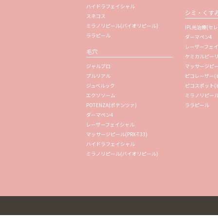
ハイドラフェイシャル
シミ・くす
スネコス
ミラノリピール(バイオリピール)
IPL光治療(セレ
ララピール
ダーマペン4
レーザーフェ
毛穴
ケミカルピー
ジャルプロ
マッサージピール(
プルリアル
ピコレーザー(
ジュベルック
ピコスポット(
エクソソーム
ミラノリピール
POTENZA(ポテンツァ)
ララピール
ダーマペン4
レーザーフェイシャル
マッサージピール(PRX-T33)
ハイドラフェイシャル
ミラノリピール(バイオリピール)