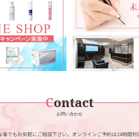
リジュラン注射
ハイドラフェイシャル
ダブロゴールド(ボディ)
ショッピングリフト
IPL光治療
マッサージピール
花粉症ボツリヌス
脂肪溶解注射
イオン導入
処方物販一覧
Contact
MTメタトロン
アフターピル
お問い合わせ
ララピール
皮膚科外来（梅田院のみ）
な事でもお気軽にご相談下さい。
オンラインご予約は24時間対