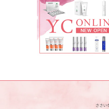
フィロルガ注射(NCTF135HA)
ダブロゴールド(顔)
レーザーフェイシャル
ボツリヌス注射
ケミカルピーリング
エンビロン
ミラノリピール
ささい