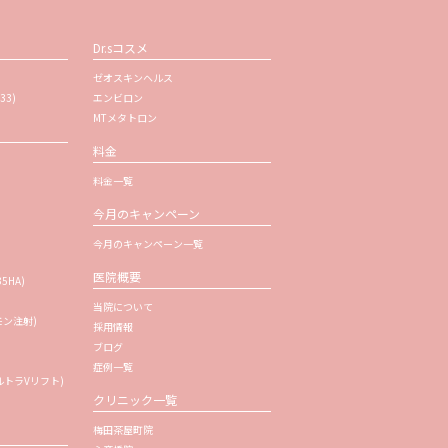
Dr.sコスメ
ゼオスキンヘルス
33)
エンビロン
MTメタトロン
料金
料金一覧
今月のキャンペーン
今月のキャンペーン一覧
医院概要
35HA)
当院について
モン注射)
採用情報
ブログ
症例一覧
トラVリフト)
クリニック一覧
梅田茶屋町院