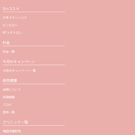
Dr.sコスメ
ゼオスキンヘルス
エンビロン
MTメタトロン
料金
料金一覧
今月のキャンペーン
今月のキャンペーン一覧
医院概要
当院について
採用情報
ブログ
症例一覧
クリニック一覧
梅田茶屋町院