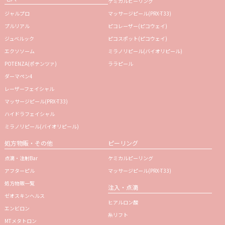
ケミカルピーリング
ジャルプロ
マッサージピール(PRX-T33)
プルリアル
ピコレーザー(ピコウェイ)
ジュベルック
ピコスポット(ピコウェイ)
エクソソーム
ミラノリピール(バイオリピール)
POTENZA(ポテンツァ)
ララピール
ダーマペン4
レーザーフェイシャル
マッサージピール(PRX-T33)
ハイドラフェイシャル
ミラノリピール(バイオリピール)
処方物販・その他
ピーリング
点滴・注射Bar
ケミカルピーリング
アフターピル
マッサージピール(PRX-T33)
処方物販一覧
注入・点滴
ゼオスキンヘルス
ヒアルロン酸
エンビロン
糸リフト
MTメタトロン