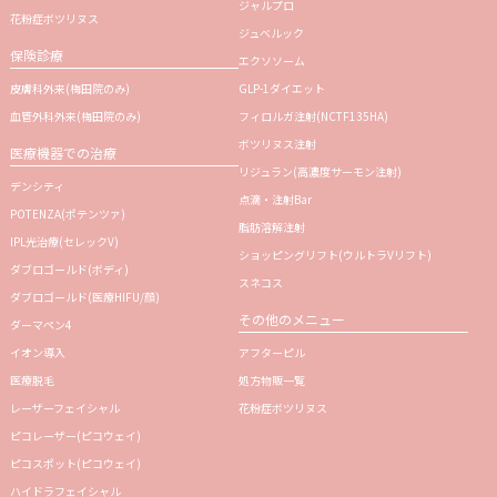
ジャルプロ
花粉症ボツリヌス
ジュベルック
保険診療
エクソソーム
皮膚科外来(梅田院のみ)
GLP-1ダイエット
血管外科外来(梅田院のみ)
フィロルガ注射
(NCTF135HA)
ボツリヌス注射
医療機器での治療
リジュラン
(高濃度サーモン注射)
デンシティ
点滴・注射Bar
POTENZA(ポテンツァ)
脂肪溶解注射
IPL光治療(セレックV)
ショッピングリフト(ウルトラVリフト)
ダブロゴールド(ボディ)
スネコス
ダブロゴールド(医療HIFU/顔)
その他のメニュー
ダーマペン4
イオン導入
アフターピル
医療脱毛
処方物販一覧
レーザーフェイシャル
花粉症ボツリヌス
ピコレーザー(ピコウェイ)
ピコスポット(ピコウェイ)
ハイドラフェイシャル