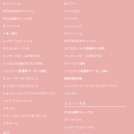
エクソソーム
糸リフト
POTENZA(ポテンツァ)
ジャルプロ
IPL光治療(セレックV)
デンシティ
ダーマペン4
ジュベルック
イオン導入
エクソソーム
レーザーフェイシャル
POTENZA(ポテンツァ)
ケミカルピーリング
タブロゴールド(医療HIFU/顔)
マッサージピール(PRX-T33)
マッサージピール(PRX-T33)
フィロルガ注射(NCTF135HA)
ボツリヌス注射
リジュラン(高濃度サーモン注射)
リジュラン(高濃度サーモン注射)
ピコレーザー(ピコウェイ)
脂肪溶解注射
ピコスポット(ピコウェイ)
ショッピングリフト(ウルトラVリフト)
ショッピングリフト(ウルトラVリフト)
スネコス
ハイドラフェイシャル
シミ・くすみ
スネコス
IPL光治療(セレックV)
ミラノリピール(バイオリピール)
ダーマペン4
ララピール
レーザーフェイシャル
毛穴