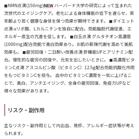
◼︎NMN点滴(150mg)
NEW
ハーバード大学の研究によって生まれた
次世代のエイジングケア。老化による身体機能の低下を遅らせ、実
年齢より若く健康な身体を保つ効果が期待できます。 ◼︎ダイエット
点滴 αリボ酸、Lカルニチンを独自に配合。効能脂肪代謝促進、エ
ネルギー産生の亢進を促します。 ◼︎白玉点滴 グルタチオン高濃度
(1000mg)配合効能で美白効果あり。お肌の新陳代謝を高めて美肌
効果も。 ◼︎疲労回復・二日酔い改善点滴 肝機能UPとアリナミン配
合。慢性的な疲労の回復や、元気を出したいときに。 ◼︎高濃度ビタ
ミンC点滴 アスコルビン酸（ビタミンC）12.5g配合効能抗酸化作用
をもつビタミンCを投与。 血中のビタミンC濃度を一気に上げるこ
とで、美白、アンチエイジング、全身の疲労回復、免疫力UPなど
様々な効果があります。
リスク・副作用
主なリスク・副作用として内出血、発疹、アレルギー症状等が考え
られます。