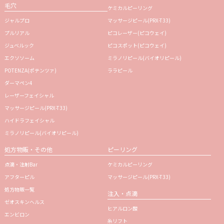
毛穴
ケミカルピーリング
ジャルプロ
マッサージピール(PRX-T33)
プルリアル
ピコレーザー(ピコウェイ)
ジュベルック
ピコスポット(ピコウェイ)
エクソソーム
ミラノリピール(バイオリピール)
POTENZA(ポテンツァ)
ララピール
ダーマペン4
レーザーフェイシャル
マッサージピール(PRX-T33)
ハイドラフェイシャル
ミラノリピール(バイオリピール)
処方物販・その他
ピーリング
点滴・注射Bar
ケミカルピーリング
アフターピル
マッサージピール(PRX-T33)
処方物販一覧
注入・点滴
ゼオスキンヘルス
ヒアルロン酸
エンビロン
糸リフト