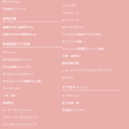
MTメタトロン
ジャルプロ
花粉症ボツリヌス
ジュベルック
保険診療
エクソソーム
皮膚科外来(梅田院のみ)
GLP-1ダイエット
血管外科外来(梅田院のみ)
フィロルガ注射
(NCTF135HA)
ボツリヌス注射
医療機器での治療
リジュラン
(高濃度サーモン注射)
デンシティ
点滴・注射Bar
POTENZA(ポテンツァ)
脂肪溶解注射
IPL光治療(セレックV)
ショッピングリフト(ウルトラVリフト)
ダブロゴールド(ボディ)
スネコス
ダブロゴールド(医療HIFU/顔)
その他のメニュー
ダーマペン4
イオン導入
アフターピル
医療脱毛
処方物販一覧
レーザーフェイシャル
花粉症ボツリヌス
ピコレーザー(ピコウェイ)
ピコスポット(ピコウェイ)