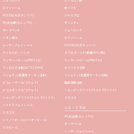
ジュベルック
ヒアルロン酸
エクソソーム
糸リフト
POTENZA(ポテンツァ)
ジャルプロ
IPL光治療(セレックV)
デンシティ
ダーマペン4
ジュベルック
イオン導入
エクソソーム
レーザーフェイシャル
POTENZA(ポテンツァ)
ケミカルピーリング
タブロゴールド(医療HIFU/顔)
マッサージピール(PRX-T33)
マッサージピール(PRX-T33)
フィロルガ注射(NCTF135HA)
ボツリヌス注射
リジュラン(高濃度サーモン注射)
リジュラン(高濃度サーモン注射)
ピコレーザー(ピコウェイ)
脂肪溶解注射
ピコスポット(ピコウェイ)
ショッピングリフト(ウルトラVリフト)
ショッピングリフト(ウルトラVリフト)
スネコス
ハイドラフェイシャル
シミ・くすみ
スネコス
IPL光治療(セレックV)
ミラノリピール(バイオリピール)
ダーマペン4
ララピール
レーザーフェイシャル