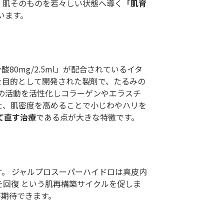
で、肌そのものを若々しい状態へ導く
「肌育
います。
医療脱毛
GLP-1ダイエット
0mg/2.5ml」が配合されているイタ
を目的として開発された製剤で、たるみの
点滴・注射Bar
の活動を活性化しコラーゲンやエラスチ
た、肌密度を高めることで小じわやハリを
て直す治療
である点が大きな特徴です。
ゼオスキンヘルス
スネコス
。 ジャルプロスーパーハイドロは真皮内
血管外科外来(梅田院のみ)
力を回復 という肌再構築サイクルを促しま
化が期待できます。