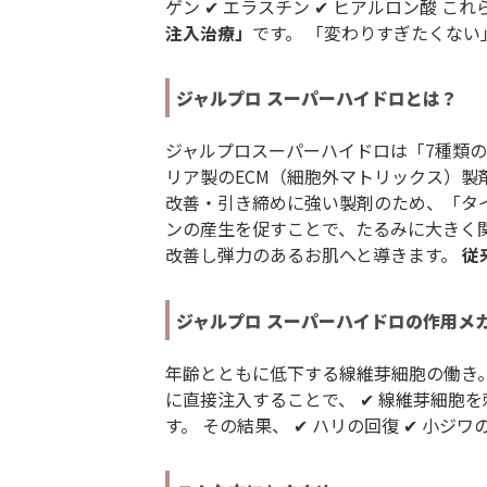
ゲン ✔ エラスチン ✔ ヒアルロン酸
注入治療」
です。 「変わりすぎたくな
ダブロゴールド(顔)
ジャルプロ スーパーハイドロとは？
レーザーフェイシャル
ジャルプロスーパーハイドロは「7種類のア
リア製のECM（細胞外マトリックス）
ボツリヌス注射
改善・引き締めに強い製剤のため、「タ
ンの産生を促すことで、たるみに大きく
改善し弾力のあるお肌へと導きます。
従
ケミカルピーリング
ジャルプロ スーパーハイドロの作用メ
エンビロン
年齢とともに低下する線維芽細胞の働き
ミラノリピール
に直接注入することで、 ✔ 線維芽細胞を
す。 その結果、 ✔ ハリの回復 ✔ 小ジ