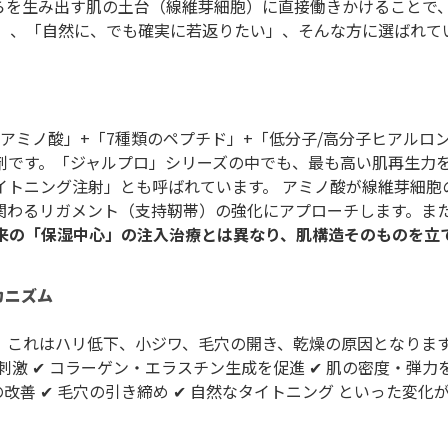
 これらを生み出す肌の土台（線維芽細胞）に直接働きかけること
い」、「自然に、でも確実に若返りたい」、そんな方に選ばれて
ダブロゴールド(ボディ)
ショッピングリフト
IPL光治療
マッサージピール
ミノ酸」+「7種類のペプチド」+「低分子/高分子ヒアルロン酸8
製剤です。「ジャルプロ」シリーズの中でも、最も高い肌再生力
花粉症ボツリヌス
脂肪溶解注射
イトニング注射」とも呼ばれています。 アミノ酸が線維芽細胞
関わるリガメント（支持靭帯）の強化にアプローチします。ま
来の「保湿中心」の注入治療とは異なり、肌構造そのものを立
イオン導入
処方物販一覧
カニズム
MTメタトロン
アフターピル
。これはハリ低下、小ジワ、毛穴の開き、乾燥の原因となります
ララピール
皮膚科外来（梅田院のみ）
刺激 ✔ コラーゲン・エラスチン生成を促進 ✔ 肌の密度・弾
ワの改善 ✔ 毛穴の引き締め ✔ 自然なタイトニング といった変