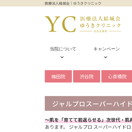
医療法人結城会｜ゆうきクリニック
当院について
キャンペーン
皮膚科外来(梅田院のみ)
ヒアルロン酸
梅田茶屋町院
梅田院
渋谷院
心斎橋院
プルリアル
ジャルプロスーパーハイドロ（J
ダーマペン4
〜肌を「育てて若返らせる」次世代・肌
あります。 ジャルプロ スーパーハイドロ（J
フィロルガ注射(NCTF135HA)