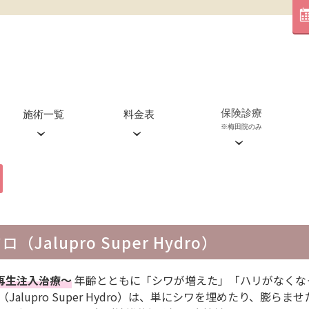
保険診療
施術一覧
料金表
※梅田院のみ
血管外科外来(梅田院のみ)
糸リフト
心斎橋院
ジャルプロ
渋谷院
ジュベルック
エクソソーム
alupro Super Hydro）
ピコレーザー
ピコスポット
再生注入治療〜
年齢とともに「シワが増えた」「ハリがなくな
alupro Super Hydro）は、単にシワを埋めたり、膨ら
リジュラン注射
ハイドラフェイシャル