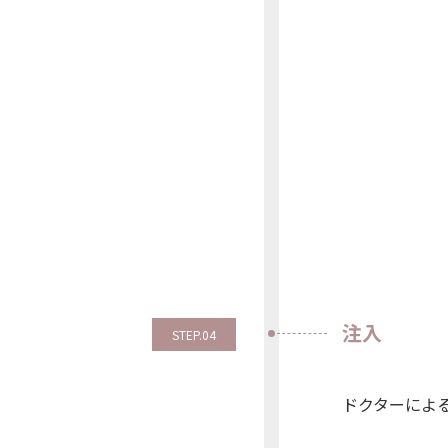
注入
STEP.04
ドクターによ