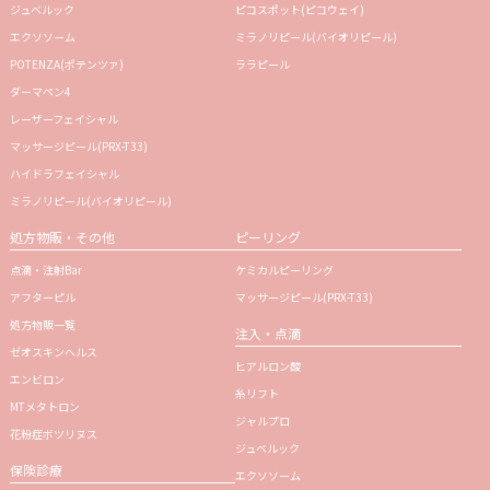
ジュベルック
ピコスポット(ピコウェイ)
エクソソーム
ミラノリピール(バイオリピール)
POTENZA(ポテンツァ)
ララピール
ダーマペン4
レーザーフェイシャル
マッサージピール(PRX-T33)
ハイドラフェイシャル
ミラノリピール(バイオリピール)
処方物販・その他
ピーリング
点滴・注射Bar
ケミカルピーリング
アフターピル
マッサージピール(PRX-T33)
処方物販一覧
注入・点滴
ゼオスキンヘルス
ヒアルロン酸
エンビロン
糸リフト
MTメタトロン
ジャルプロ
花粉症ボツリヌス
ジュベルック
保険診療
エクソソーム