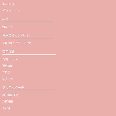
エンビロン
MTメタトロン
料金
料金一覧
今月のキャンペーン
今月のキャンペーン一覧
医院概要
当院について
採用情報
ブログ
症例一覧
クリニック一覧
梅田茶屋町院
心斎橋院
渋谷院