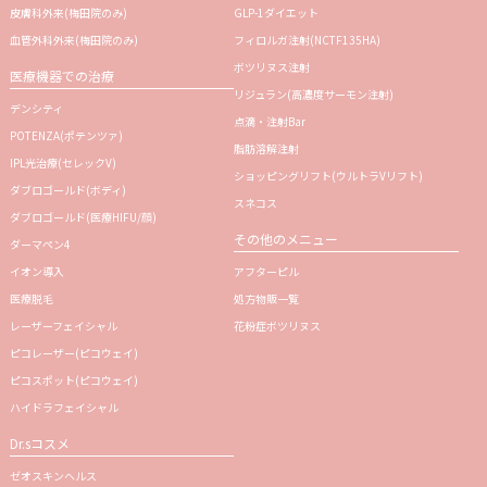
皮膚科外来(梅田院のみ)
GLP-1ダイエット
血管外科外来(梅田院のみ)
フィロルガ注射
(NCTF135HA)
ボツリヌス注射
医療機器での治療
リジュラン
(高濃度サーモン注射)
デンシティ
点滴・注射Bar
POTENZA(ポテンツァ)
脂肪溶解注射
IPL光治療(セレックV)
ショッピングリフト(ウルトラVリフト)
ダブロゴールド(ボディ)
スネコス
ダブロゴールド(医療HIFU/顔)
その他のメニュー
ダーマペン4
イオン導入
アフターピル
医療脱毛
処方物販一覧
レーザーフェイシャル
花粉症ボツリヌス
ピコレーザー(ピコウェイ)
ピコスポット(ピコウェイ)
ハイドラフェイシャル
Dr.sコスメ
ゼオスキンヘルス