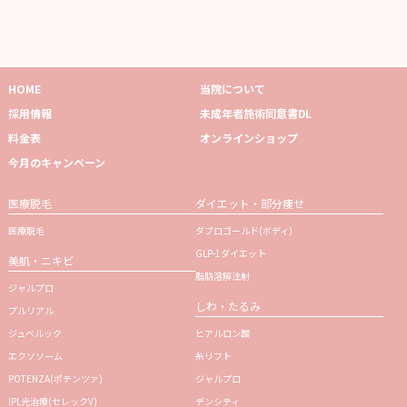
HOME
当院について
採用情報
未成年者施術同意書DL
料金表
オンラインショップ
今月のキャンペーン
医療脱毛
ダイエット・部分痩せ
医療脱毛
ダブロゴールド(ボディ)
GLP-1ダイエット
美肌・ニキビ
脂肪溶解注射
ジャルプロ
しわ・たるみ
プルリアル
ジュベルック
ヒアルロン酸
エクソソーム
糸リフト
POTENZA(ポテンツァ)
ジャルプロ
IPL光治療(セレックV)
デンシティ