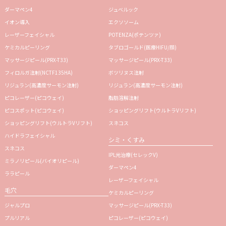
ダーマペン4
ジュベルック
イオン導入
エクソソーム
レーザーフェイシャル
POTENZA(ポテンツァ)
ケミカルピーリング
タブロゴールド(医療HIFU/顔)
マッサージピール(PRX-T33)
マッサージピール(PRX-T33)
フィロルガ注射(NCTF135HA)
ボツリヌス注射
リジュラン(高濃度サーモン注射)
リジュラン(高濃度サーモン注射)
ピコレーザー(ピコウェイ)
脂肪溶解注射
ピコスポット(ピコウェイ)
ショッピングリフト(ウルトラVリフト)
ショッピングリフト(ウルトラVリフト)
スネコス
ハイドラフェイシャル
シミ・くすみ
スネコス
IPL光治療(セレックV)
ミラノリピール(バイオリピール)
ダーマペン4
ララピール
レーザーフェイシャル
毛穴
ケミカルピーリング
ジャルプロ
マッサージピール(PRX-T33)
プルリアル
ピコレーザー(ピコウェイ)