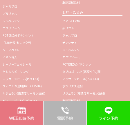
脂肪溶解注射
ジャルプロ
しわ・たるみ
プルリアル
ジュベルック
ヒアルロン酸
エクソソーム
糸リフト
POTENZA(ポテンツァ)
ジャルプロ
IPL光治療(セレックV)
デンシティ
ダーマペン4
ジュベルック
イオン導入
エクソソーム
レーザーフェイシャル
POTENZA(ポテンツァ)
ケミカルピーリング
タブロゴールド(医療HIFU/顔)
マッサージピール(PRX-T33)
マッサージピール(PRX-T33)
フィロルガ注射(NCTF135HA)
ボツリヌス注射
リジュラン(高濃度サーモン注射)
リジュラン(高濃度サーモン注射)
ピコレーザー(ピコウェイ)
脂肪溶解注射
ピコスポット(ピコウェイ)
ショッピングリフト(ウルトラVリフト)
ショッピングリフト(ウルトラVリフト)
スネコス
ハイドラフェイシャル
シミ・くすみ
スネコス