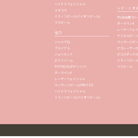
ハイドラフェイシャル
シミ・くす
スネコス
ミラノリピール(バイオリピール)
IPL光治療(セレ
ララピール
ダーマペン4
レーザーフェ
毛穴
ケミカルピー
ジャルプロ
マッサージピール(
プルリアル
ピコレーザー(
ジュベルック
ピコスポット(
エクソソーム
ミラノリピール
POTENZA(ポテンツァ)
ララピール
ダーマペン4
レーザーフェイシャル
マッサージピール(PRX-T33)
ハイドラフェイシャル
ミラノリピール(バイオリピール)