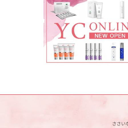
フィロルガ注射(NCTF135HA)
ダブロゴールド(顔)
レーザーフェイシャル
ボツリヌス注射
ケミカルピーリング
エンビロン
ミラノリピール
ささい