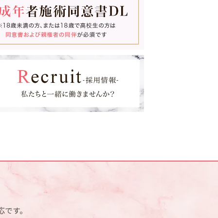
ウルトラセルQプラス
医療脱毛
GLP-1ダイエット
点滴・注射Bar
ゼオスキンヘルス
スネコス
血管外科外来(梅田院のみ)
応です。