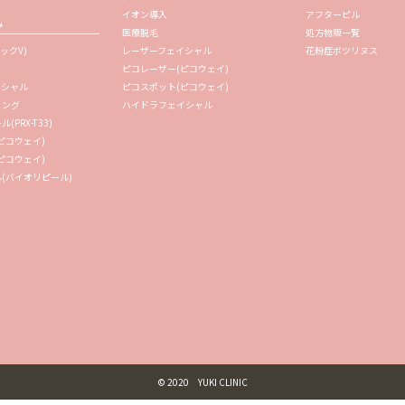
イオン導入
アフターピル
み
医療脱毛
処方物販一覧
ックV)
レーザーフェイシャル
花粉症ボツリヌス
ピコレーザー(ピコウェイ)
イシャル
ピコスポット(ピコウェイ)
リング
ハイドラフェイシャル
PRX-T33)
ピコウェイ)
ピコウェイ)
(バイオリピール)
© 2020 YUKI CLINIC