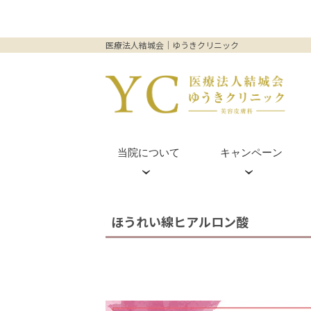
医療法人結城会｜ゆうきクリニック
当院について
キャンペーン
皮膚科外来(梅田院のみ)
ヒアルロン酸
梅田茶屋町院
ほうれい線ヒアルロン酸
プルリアル
ダーマペン4