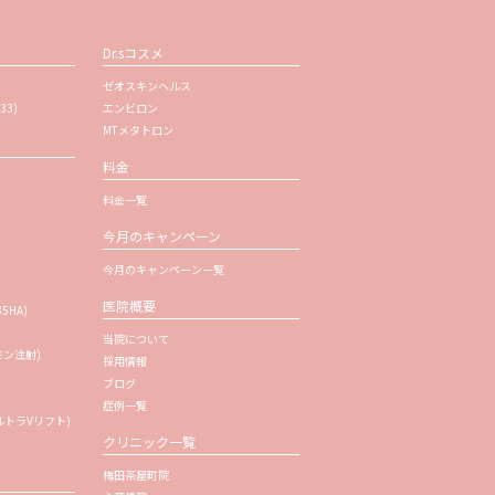
Dr.sコスメ
ゼオスキンヘルス
33)
エンビロン
MTメタトロン
料金
料金一覧
今月のキャンペーン
今月のキャンペーン一覧
医院概要
35HA)
当院について
モン注射)
採用情報
ブログ
症例一覧
トラVリフト)
クリニック一覧
梅田茶屋町院