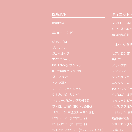
医療脱毛
ダイエット
医療脱毛
ダブロゴールド
GLP-1ダイエ
美肌・ニキビ
脂肪溶解注射
ジャルプロ
しわ・たる
プルリアル
ジュベルック
ヒアルロン酸
エクソソーム
糸リフト
POTENZA(ポテンツァ)
ジャルプロ
IPL光治療(セレックV)
デンシティ
ダーマペン4
ジュベルック
イオン導入
エクソソーム
レーザーフェイシャル
POTENZA(ポ
ケミカルピーリング
タブロゴールド(
マッサージピール(PRX-T33)
マッサージピール(
フィロルガ注射(NCTF135HA)
ボツリヌス注
リジュラン(高濃度サーモン注射)
リジュラン(高
ピコレーザー(ピコウェイ)
脂肪溶解注射
ピコスポット(ピコウェイ)
ショッピングリ
ショッピングリフト(ウルトラVリフト)
スネコス