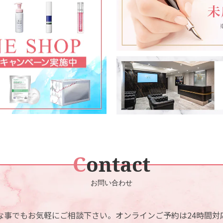
リジュラン注射
ハイドラフェイシャル
ダブロゴールド(ボディ)
ショッピングリフト
IPL光治療
マッサージピール
花粉症ボツリヌス
脂肪溶解注射
イオン導入
処方物販一覧
Contact
MTメタトロン
アフターピル
お問い合わせ
ララピール
皮膚科外来（梅田院のみ）
な事でもお気軽にご相談下さい。
オンラインご予約は24時間対