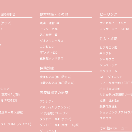
・部分痩せ
処方物販・その他
ピーリング
(ボディ)
点滴・注射Bar
ケミカルピーリング
ット
アフターピル
マッサージピール(PRX-T
処方物販一覧
注入・点滴
ゼオスキンヘルス
み
エンビロン
ヒアルロン酸
MTメタトロン
糸リフト
花粉症ボツリヌス
ジャルプロ
ジュベルック
保険診療
エクソソーム
皮膚科外来(梅田院のみ)
GLP-1ダイエット
血管外科外来(梅田院のみ)
フィロルガ注射
(NCTF1
テンツァ)
ボツリヌス注射
医療機器での治療
医療HIFU/顔)
リジュラン
(高濃度サー
PRX-T33)
点滴・注射Bar
デンシティ
射
脂肪溶解注射
POTENZA(ポテンツァ)
濃度サーモン注射)
ショッピングリフト(ウル
IPL光治療(セレックV)
スネコス
ダブロゴールド(ボディ)
フト(ウルトラVリフト)
ダブロゴールド(医療HIFU/顔)
その他のメニュー
ダーマペン4