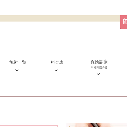
保険診療
施術一覧
料金表
※梅田院のみ
血管外科外来(梅田院のみ)
糸リフト
心斎橋院
ジャルプロ
渋谷院
ジュベルック
エクソソーム
ピコレーザー
ピコスポット