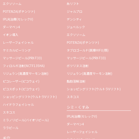
エクソソーム
糸リフト
POTENZA(ポテンツァ)
ジャルプロ
IPL光治療(セレックV)
デンシティ
ダーマペン4
ジュベルック
イオン導入
エクソソーム
レーザーフェイシャル
POTENZA(ポテンツァ)
ケミカルピーリング
タブロゴールド(医療HIFU/顔)
マッサージピール(PRX-T33)
マッサージピール(PRX-T33)
フィロルガ注射(NCTF135HA)
ボツリヌス注射
リジュラン(高濃度サーモン注射)
リジュラン(高濃度サーモン注射)
ピコレーザー(ピコウェイ)
脂肪溶解注射
ピコスポット(ピコウェイ)
ショッピングリフト(ウルトラVリフト)
ショッピングリフト(ウルトラVリフト)
スネコス
ハイドラフェイシャル
シミ・くすみ
スネコス
IPL光治療(セレックV)
ミラノリピール(バイオリピール)
ダーマペン4
ララピール
レーザーフェイシャル
毛穴