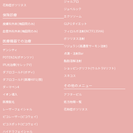
ジャルプロ
花粉症ボツリヌス
ジュベルック
保険診療
エクソソーム
皮膚科外来(梅田院のみ)
GLP-1ダイエット
血管外科外来(梅田院のみ)
フィロルガ注射
(NCTF135HA)
ボツリヌス注射
医療機器での治療
リジュラン
(高濃度サーモン注射)
デンシティ
点滴・注射Bar
POTENZA(ポテンツァ)
脂肪溶解注射
IPL光治療(セレックV)
ショッピングリフト(ウルトラVリフト)
ダブロゴールド(ボディ)
スネコス
ダブロゴールド(医療HIFU/顔)
その他のメニュー
ダーマペン4
イオン導入
アフターピル
医療脱毛
処方物販一覧
レーザーフェイシャル
花粉症ボツリヌス
ピコレーザー(ピコウェイ)
ピコスポット(ピコウェイ)
ハイドラフェイシャル