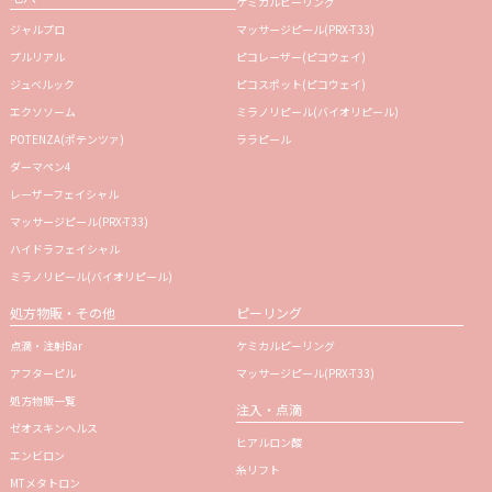
ケミカルピーリング
ジャルプロ
マッサージピール(PRX-T33)
プルリアル
ピコレーザー(ピコウェイ)
ジュベルック
ピコスポット(ピコウェイ)
エクソソーム
ミラノリピール(バイオリピール)
POTENZA(ポテンツァ)
ララピール
ダーマペン4
レーザーフェイシャル
マッサージピール(PRX-T33)
ハイドラフェイシャル
ミラノリピール(バイオリピール)
処方物販・その他
ピーリング
点滴・注射Bar
ケミカルピーリング
アフターピル
マッサージピール(PRX-T33)
処方物販一覧
注入・点滴
ゼオスキンヘルス
ヒアルロン酸
エンビロン
糸リフト
MTメタトロン