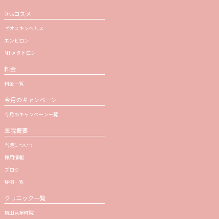
Dr.sコスメ
ゼオスキンヘルス
エンビロン
MTメタトロン
料金
料金一覧
今月のキャンペーン
今月のキャンペーン一覧
医院概要
当院について
採用情報
ブログ
症例一覧
クリニック一覧
梅田茶屋町院