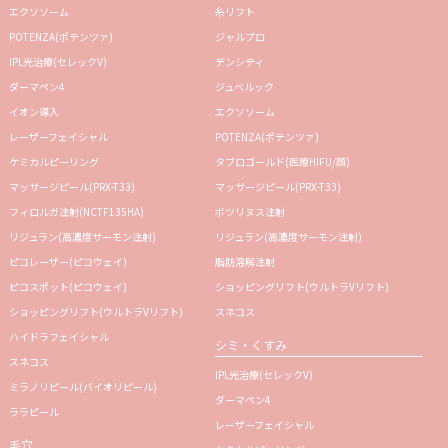
エクソソーム
糸リフト
POTENZA(ポテンツァ)
ジャルプロ
IPL光治療(セレックV)
デンシティ
ダーマペン4
ジュベルック
イオン導入
エクソソーム
レーザーフェイシャル
POTENZA(ポテンツァ)
ケミカルピーリング
タブロゴールド(医療HIFU/顔)
マッサージピール(PRX-T33)
マッサージピール(PRX-T33)
フィロルガ注射(NCTF135HA)
ボツリヌス注射
リジュラン(高濃度サーモン注射)
リジュラン(高濃度サーモン注射)
ピコレーザー(ピコウェイ)
脂肪溶解注射
ピコスポット(ピコウェイ)
ショッピングリフト(ウルトラVリフト)
ショッピングリフト(ウルトラVリフト)
スネコス
ハイドラフェイシャル
シミ・くすみ
スネコス
IPL光治療(セレックV)
ミラノリピール(バイオリピール)
ダーマペン4
ララピール
レーザーフェイシャル
毛穴