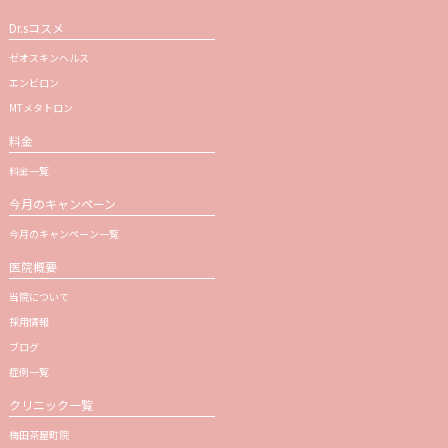
Dr.sコスメ
ゼオスキンヘルス
エンビロン
MTメタトロン
料金
料金一覧
今月のキャンペーン
今月のキャンペーン一覧
医院概要
当院について
採用情報
ブログ
症例一覧
クリニック一覧
梅田茶屋町院