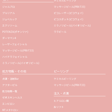
ケミカルピーリング
ジャルプロ
マッサージピール(PRX-T33)
プルリアル
ピコレーザー(ピコウェイ)
ジュベルック
ピコスポット(ピコウェイ)
エクソソーム
ミラノリピール(バイオリピール)
POTENZA(ポテンツァ)
ララピール
ダーマペン4
レーザーフェイシャル
マッサージピール(PRX-T33)
ハイドラフェイシャル
ミラノリピール(バイオリピール)
処方物販・その他
ピーリング
点滴・注射Bar
ケミカルピーリング
アフターピル
マッサージピール(PRX-T33)
処方物販一覧
注入・点滴
ゼオスキンヘルス
ヒアルロン酸
エンビロン
糸リフト
MTメタトロン