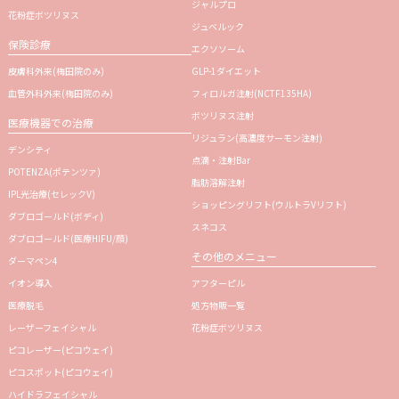
ジャルプロ
花粉症ボツリヌス
ジュベルック
保険診療
エクソソーム
皮膚科外来(梅田院のみ)
GLP-1ダイエット
血管外科外来(梅田院のみ)
フィロルガ注射
(NCTF135HA)
ボツリヌス注射
医療機器での治療
リジュラン
(高濃度サーモン注射)
デンシティ
点滴・注射Bar
POTENZA(ポテンツァ)
脂肪溶解注射
IPL光治療(セレックV)
ショッピングリフト(ウルトラVリフト)
ダブロゴールド(ボディ)
スネコス
ダブロゴールド(医療HIFU/顔)
その他のメニュー
ダーマペン4
イオン導入
アフターピル
医療脱毛
処方物販一覧
レーザーフェイシャル
花粉症ボツリヌス
ピコレーザー(ピコウェイ)
ピコスポット(ピコウェイ)
ハイドラフェイシャル