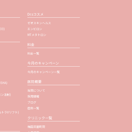
Dr.sコスメ
ゼオスキンヘルス
33)
エンビロン
MTメタトロン
料金
料金一覧
今月のキャンペーン
今月のキャンペーン一覧
医院概要
35HA)
当院について
モン注射)
採用情報
ブログ
症例一覧
トラVリフト)
クリニック一覧
梅田茶屋町院