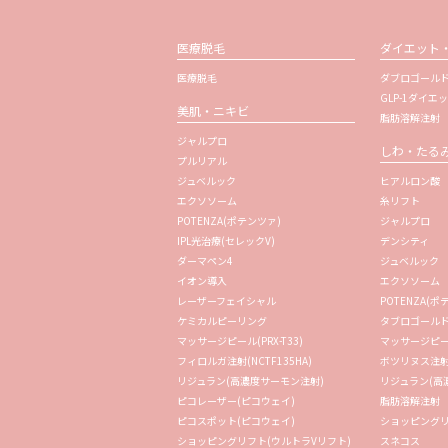
医療脱毛
ダイエット
医療脱毛
ダブロゴールド
GLP-1ダイエ
美肌・ニキビ
脂肪溶解注射
ジャルプロ
しわ・たる
プルリアル
ジュベルック
ヒアルロン酸
エクソソーム
糸リフト
POTENZA(ポテンツァ)
ジャルプロ
IPL光治療(セレックV)
デンシティ
ダーマペン4
ジュベルック
イオン導入
エクソソーム
レーザーフェイシャル
POTENZA(ポ
ケミカルピーリング
タブロゴールド(
マッサージピール(PRX-T33)
マッサージピール(
フィロルガ注射(NCTF135HA)
ボツリヌス注
リジュラン(高濃度サーモン注射)
リジュラン(高
ピコレーザー(ピコウェイ)
脂肪溶解注射
ピコスポット(ピコウェイ)
ショッピングリ
ショッピングリフト(ウルトラVリフト)
スネコス