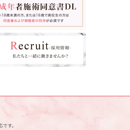
ウルトラセルQプラス
医療脱毛
GLP-1ダイエット
点滴・注射Bar
ゼオスキンヘルス
スネコス
血管外科外来(梅田院のみ)
応です。