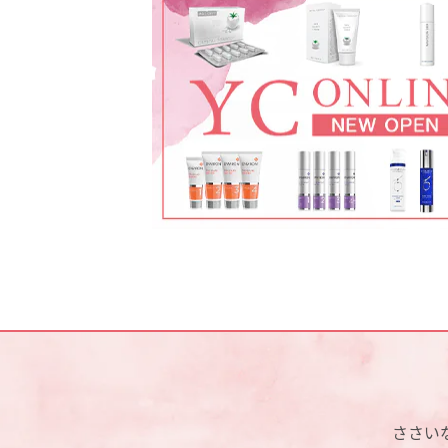
フィロルガ注射(NCTF135HA)
ダブロゴールド(顔)
レーザーフェイシャル
ボツリヌス注射
ケミカルピーリング
エンビロン
ミラノリピール
ささい