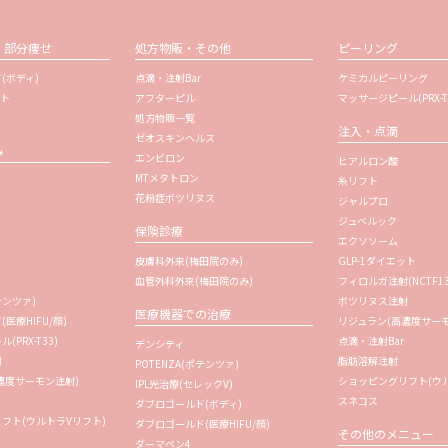
・部分痩せ
処方物販・その他
ピーリング
(ボディ)
点滴・注射Bar
ケミカルピーリング
ット
アフターピル
マッサージピール(PRX-T
処方物販一覧
注入・点滴
ゼオスキンヘルス
み
エンビロン
ヒアルロン酸
MTメタトロン
糸リフト
花粉症ボツリヌス
ジャルプロ
ジュベルック
保険診療
エクソソーム
皮膚科外来(梅田院のみ)
GLP-1ダイエット
血管外科外来(梅田院のみ)
フィロルガ注射
(NCTF1
テンツァ)
ボツリヌス注射
医療機器での治療
医療HIFU/顔)
リジュラン
(高濃度サー
PRX-T33)
点滴・注射Bar
デンシティ
射
脂肪溶解注射
POTENZA(ポテンツァ)
濃度サーモン注射)
ショッピングリフト(ウル
IPL光治療(セレックV)
スネコス
ダブロゴールド(ボディ)
フト(ウルトラVリフト)
ダブロゴールド(医療HIFU/顔)
その他のメニュー
ダーマペン4