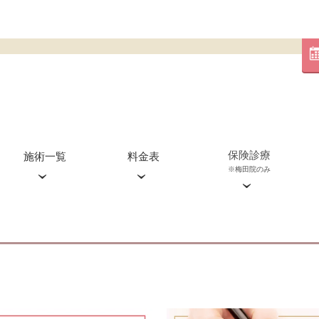
保険診療
施術一覧
料金表
※梅田院のみ
血管外科外来(梅田院のみ)
糸リフト
心斎橋院
ジャルプロ
渋谷院
ジュベルック
エクソソーム
ピコレーザー
ピコスポット