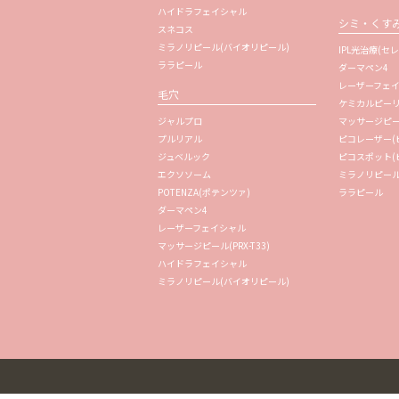
ハイドラフェイシャル
シミ・くす
スネコス
ミラノリピール(バイオリピール)
IPL光治療(セレ
ララピール
ダーマペン4
レーザーフェ
毛穴
ケミカルピー
ジャルプロ
マッサージピール(
プルリアル
ピコレーザー(
ジュベルック
ピコスポット(
エクソソーム
ミラノリピール
POTENZA(ポテンツァ)
ララピール
ダーマペン4
レーザーフェイシャル
マッサージピール(PRX-T33)
ハイドラフェイシャル
ミラノリピール(バイオリピール)