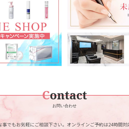
リジュラン注射
ハイドラフェイシャル
ダブロゴールド(ボディ)
ショッピングリフト
IPL光治療
マッサージピール
花粉症ボツリヌス
脂肪溶解注射
イオン導入
処方物販一覧
Contact
MTメタトロン
アフターピル
お問い合わせ
ララピール
皮膚科外来（梅田院のみ）
な事でもお気軽にご相談下さい。
オンラインご予約は24時間対