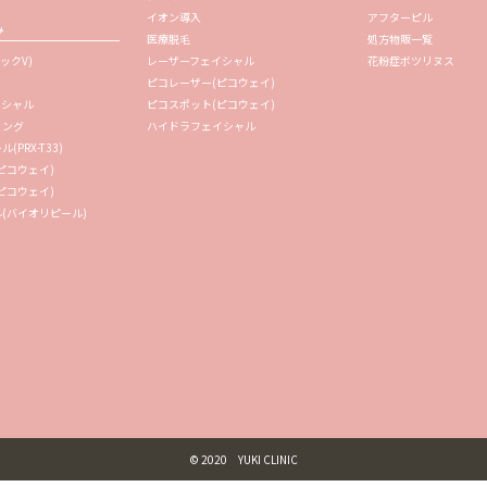
イオン導入
アフターピル
み
医療脱毛
処方物販一覧
ックV)
レーザーフェイシャル
花粉症ボツリヌス
ピコレーザー(ピコウェイ)
イシャル
ピコスポット(ピコウェイ)
リング
ハイドラフェイシャル
PRX-T33)
ピコウェイ)
ピコウェイ)
(バイオリピール)
© 2020 YUKI CLINIC