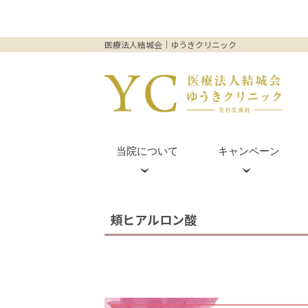
医療法人結城会｜ゆうきクリニック
当院について
キャンペーン
皮膚科外来(梅田院のみ)
ヒアルロン酸
梅田茶屋町院
頬ヒアルロン酸
プルリアル
ダーマペン4