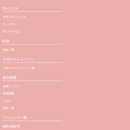
Dr.sコスメ
ゼオスキンヘルス
エンビロン
MTメタトロン
料金
料金一覧
今月のキャンペーン
今月のキャンペーン一覧
医院概要
当院について
採用情報
ブログ
症例一覧
クリニック一覧
梅田茶屋町院