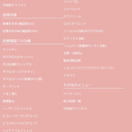
ジャルプロ
花粉症ボツリヌス
ジュベルック
保険診療
エクソソーム
皮膚科外来(梅田院のみ)
GLP-1ダイエット
血管外科外来(梅田院のみ)
フィロルガ注射
(NCTF135HA)
ボツリヌス注射
医療機器での治療
リジュラン
(高濃度サーモン注射)
デンシティ
点滴・注射Bar
POTENZA(ポテンツァ)
脂肪溶解注射
IPL光治療(セレックV)
ショッピングリフト(ウルトラVリフト)
ダブロゴールド(ボディ)
スネコス
ダブロゴールド(医療HIFU/顔)
その他のメニュー
ダーマペン4
イオン導入
アフターピル
医療脱毛
処方物販一覧
レーザーフェイシャル
花粉症ボツリヌス
ピコレーザー(ピコウェイ)
ピコスポット(ピコウェイ)
ハイドラフェイシャル