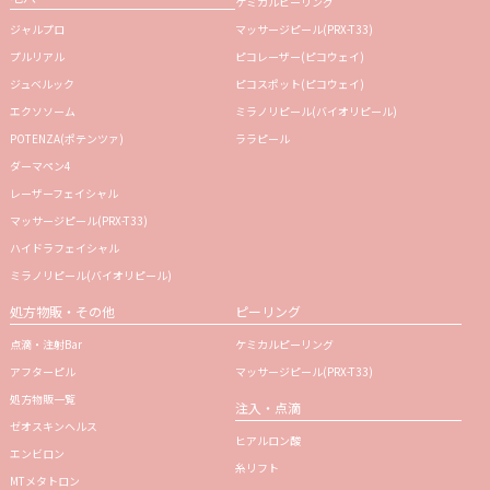
ケミカルピーリング
ジャルプロ
マッサージピール(PRX-T33)
プルリアル
ピコレーザー(ピコウェイ)
ジュベルック
ピコスポット(ピコウェイ)
エクソソーム
ミラノリピール(バイオリピール)
POTENZA(ポテンツァ)
ララピール
ダーマペン4
レーザーフェイシャル
マッサージピール(PRX-T33)
ハイドラフェイシャル
ミラノリピール(バイオリピール)
処方物販・その他
ピーリング
点滴・注射Bar
ケミカルピーリング
アフターピル
マッサージピール(PRX-T33)
処方物販一覧
注入・点滴
ゼオスキンヘルス
ヒアルロン酸
エンビロン
糸リフト
MTメタトロン