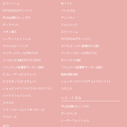
エクソソーム
糸リフト
POTENZA(ポテンツァ)
ジャルプロ
IPL光治療(セレックV)
デンシティ
ダーマペン4
ジュベルック
イオン導入
エクソソーム
レーザーフェイシャル
POTENZA(ポテンツァ)
ケミカルピーリング
タブロゴールド(医療HIFU/顔)
マッサージピール(PRX-T33)
マッサージピール(PRX-T33)
フィロルガ注射(NCTF135HA)
ボツリヌス注射
リジュラン(高濃度サーモン注射)
リジュラン(高濃度サーモン注射)
ピコレーザー(ピコウェイ)
脂肪溶解注射
ピコスポット(ピコウェイ)
ショッピングリフト(ウルトラVリフト)
ショッピングリフト(ウルトラVリフト)
スネコス
ハイドラフェイシャル
シミ・くすみ
スネコス
IPL光治療(セレックV)
ミラノリピール(バイオリピール)
ダーマペン4
ララピール
レーザーフェイシャル
毛穴